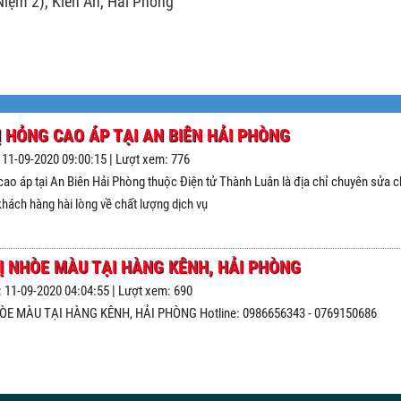
iệm 2), Kiến An, Hải Phòng
Ị HỎNG CAO ÁP TẠI AN BIÊN HẢI PHÒNG
: 11-09-2020 09:00:15 | Lượt xem: 776
 cao áp tại An Biên Hải Phòng thuộc Điện tử Thành Luân là địa chỉ chuyên sửa ch
ách hàng hài lòng về chất lượng dịch vụ
BỊ NHÒE MÀU TẠI HÀNG KÊNH, HẢI PHÒNG
: 11-09-2020 04:04:55 | Lượt xem: 690
HÒE MÀU TẠI HÀNG KÊNH, HẢI PHÒNG Hotline: 0986656343 - 0769150686