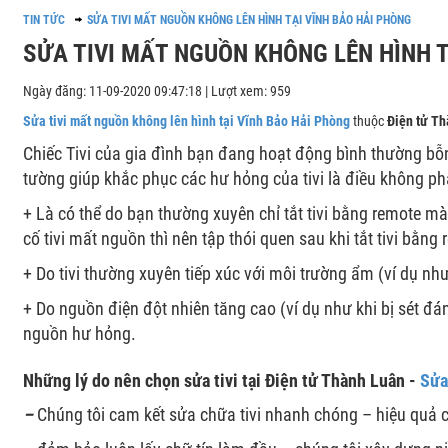
TIN TỨC
SỬA TIVI MẤT NGUỒN KHÔNG LÊN HÌNH TẠI VĨNH BẢO HẢI PHÒNG
SỬA TIVI MẤT NGUỒN KHÔNG LÊN HÌNH T
Ngày đăng: 11-09-2020 09:47:18 | Lượt xem: 959
Sửa tivi mất nguồn không lên hình tại Vĩnh Bảo Hải Phòng
thuộc
Điện tử T
Chiếc Tivi của gia đình bạn đang hoạt động bình thường b
tường giúp khắc phục các hư hỏng của tivi là điều không p
+ Là có thể do bạn thường xuyên chỉ tắt tivi bằng remote mà k
cố tivi mất nguồn thì nên tập thói quen sau khi tắt tivi bằng
+ Do tivi thường xuyên tiếp xúc với môi trường ẩm (ví dụ như
+ Do nguồn điện đột nhiên tăng cao (ví dụ như khi bị sét đ
nguồn hư hỏng.
Những lý do nên chọn sửa tivi tại Điện tử Thành Luân -
Sửa
–
Chúng tôi cam kết sửa chữa tivi nhanh chóng – hiệu quả 