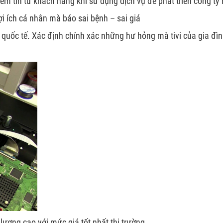
ềm tin từ khách hàng khi sử dụng dịch vụ để phát triển công t
ợi ích cá nhân mà báo sai bệnh – sai giá
ẩn quốc tế. Xác định chính xác những hư hỏng mà tivi của gia đ
ượng cao với mức giá tốt nhất thị trường