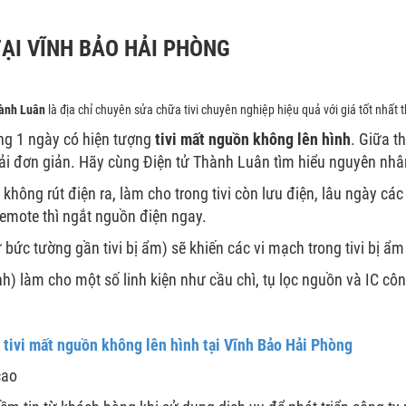
ẠI VĨNH BẢO HẢI PHÒNG
hành Luân
là địa chỉ chuyên sửa chữa tivi chuyên nghiệp hiệu quả với giá tốt nhất t
ỗng 1 ngày có hiện tượng
tivi mất nguồn không lên hình
. Giữa th
hải đơn giản. Hãy cùng Điện tử Thành Luân tìm hiểu nguyên nhâ
hông rút điện ra, làm cho trong tivi còn lưu điện, lâu ngày các l
 remote thì ngắt nguồn điện ngay.
 bức tường gần tivi bị ẩm) sẽ khiến các vi mạch trong tivi bị ẩm
ánh) làm cho một số linh kiện như cầu chì, tụ lọc nguồn và IC 
 tivi mất nguồn không lên hình tại Vĩnh Bảo Hải Phòng
cao