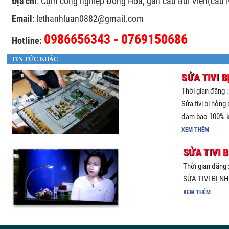
Địa chỉ
: Cụm công nghiệp Đồng Hoà, gần cầu Bùi Viện(cầu N
Email
: lethanhluan0882@gmail.com
0986656343 - 0769150686
Hotline:
TIN TỨC KHÁC
SỬA TIVI B
Thời gian đăng 
Sửa tivi bị hỏng
đảm bảo 100% kh
XEM THÊM
SỬA TIVI 
Thời gian đăng 
SỬA TIVI BỊ N
XEM THÊM