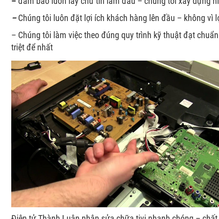
–
đảm bảo luôn lấy chữ tín làm đầu – chúng tôi xây dựng ni
–
Chúng tôi luôn đặt lợi ích khách hàng lên đầu – không vì l
– Chúng tôi làm việc theo đúng quy trình kỹ thuật đạt chu
triệt để nhất
Điện tử Thành Luân nhận sửa chữa tivi nhanh chóng – chất l