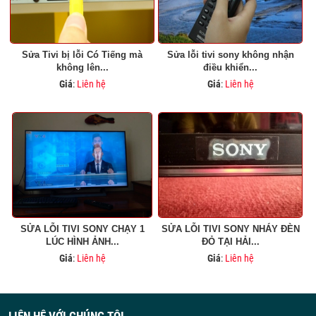
Sửa Tivi bị lỗi Có Tiếng mà
Sửa lỗi tivi sony không nhận
không lên...
điều khiển...
Giá
:
Liên hệ
Giá
:
Liên hệ
SỬA LỖI TIVI SONY CHẠY 1
SỬA LỖI TIVI SONY NHÁY ĐÈN
LÚC HÌNH ẢNH...
ĐỎ TẠI HẢI...
Giá
:
Liên hệ
Giá
:
Liên hệ