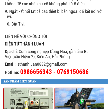
không để xác nhận sự cố không phải từ ổ điện.
9. Ngắt kết nối tất cả các thiết bị bên ngoài đã kết nối với
Tivi.
10. Bật Tivi.
LIÊN HỆ VỚI CHÚNG TÔI
ĐIỆN TỬ THÀNH LUÂN
Địa chỉ
: Cụm công nghiệp Đồng Hoà, gần cầu Bùi
Viện(cầu Niệm 2), Kiến An, Hải Phòng
Email
: lethanhluan0882@gmail.com
0986656343 - 0769150686
Hotline:
SẢN PHẨM LIÊN QUAN