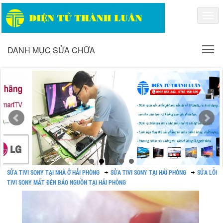
Togg
navi
To
DANH MỤC SỬA CHỮA
SỬA TIVI SONY TẠI NHÀ Ở HẢI PHÒNG
SỬA TIVI SONY TẠI HẢI PHÒNG
SỬA LỖI
TIVI SONY MẤT ĐÈN BÁO NGUỒN TẠI HẢI PHÒNG