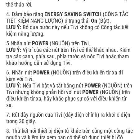
thể tháo rời.
4. Đảm bảo rằng
ENERGY SAVING SWITCH
(CÔNG TẮC
TIẾT KIỆM NĂNG LƯỢNG) ở trạng thái
On
(Bật).
LƯU Ý:
Bỏ qua bước này nếu Tivi không có Công tắc tiết
kiệm năng lượng.
5.Nhấn nút
POWER
(NGUỒN) trên Tivi.
LƯU Ý:
Vị trí của các nút trên Tivi có thể khác nhau. Kiểm
tra các cạnh, phía sau, phía trước và nóc Tivi hoặc tham
khảo hướng dẫn sử dụng Tivi.
6. Nhấn nút
POWER
(NGUỒN) trên điều khiển từ xa đi
kèm với Tivi.
LƯU Ý:
Nếu Tivi bật và tắt bằng nút
POWER
(NGUỒN) trên
Tivi nhưng không phản hồi với nút
POWER
(NGUỒN) trên
điều khiển từ xa, hãy khắc phục sự cố với điều khiển từ
xa.
7. Rút dây nguồn của Tivi (dây điện chính) ra khỏi ổ điện
trong 30 giây.
8. Thử kết nối thiết bị điện tử khác trên cùng một công tắc
nguồn và kiểm tra xem bạn có thể sử dụng thiết bị đó